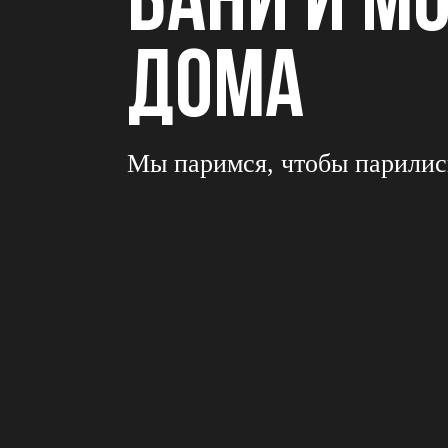
БАНИ И М
ДОМА
Мы паримся, чтобы парилис